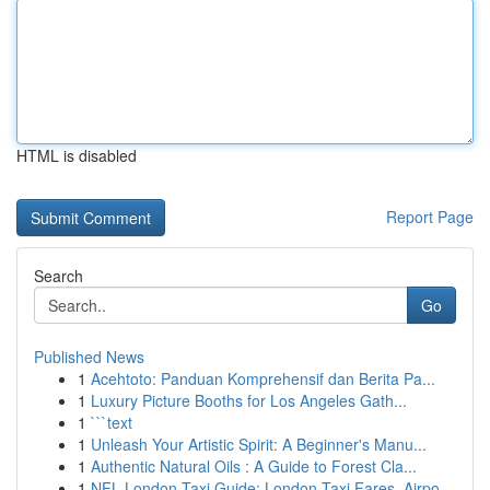
HTML is disabled
Report Page
Search
Go
Published News
1
Acehtoto: Panduan Komprehensif dan Berita Pa...
1
Luxury Picture Booths for Los Angeles Gath...
1
```text
1
Unleash Your Artistic Spirit: A Beginner's Manu...
1
Authentic Natural Oils : A Guide to Forest Cla...
1
NFL London Taxi Guide: London Taxi Fares, Airpo...