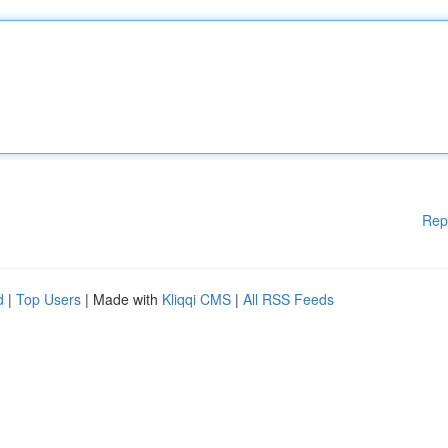
Rep
d
|
Top Users
| Made with
Kliqqi CMS
|
All RSS Feeds