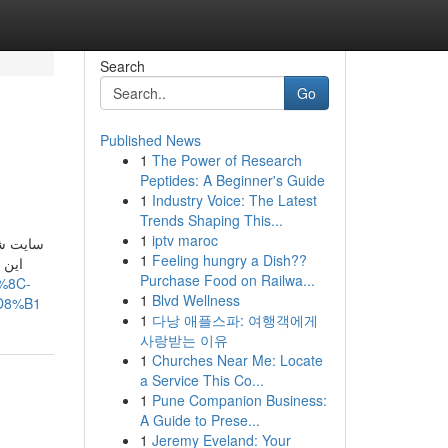
Search
Go
Published News
1
The Power of Research
Peptides: A Beginner's Guide
1
Industry Voice: The Latest
Trends Shaping This...
1
iptv maroc
سایت ش.
1
Feeling hungry a Dish??
این 
Purchase Food on Railwa...
%8C-
1
Blvd Wellness
D8%B1
1
다낭 애플스파: 여행객에게
사랑받는 이유
1
Churches Near Me: Locate
a Service This Co...
1
Pune Companion Business:
A Guide to Prese...
1
Jeremy Eveland: Your