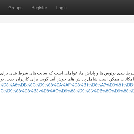
Groups
Register
Login
رط بندی بونوس‌ ها و پاداش‌ ها، عواملی است که سایت‌ های شرط بندی برای
امکانات ممکن است شامل پاداش‌ های خوش‌ آمد گویی برای کاربران جدید، بو
.com/p/1/%D8%A8%DB%8C%D9%88%DA%AF%D8%B1%D8%A7%D9%81%DB
C%D9%88%D8%B3-%D8%AC%D9%88%D9%86%DB%8C%D9%88%