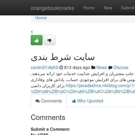
Home
orangebookmarks
Home
New
Submit
Home
1
سایت شرط بندی
xavier2l14kjh9
813 days ago
News
Discuss
 جلب مشتریان و افزایش جذابیت خدمات خود ارائه می‌دهند
نوس‌ های برای افزایش موجودی حساب، پاداش‌ های وفاداری
برای کاربران دائمی
https://javadashna.niloblog
%D9%88%DB%8C%D9%86%DB%8C%D8%B3%DB%8
Comments
Who Upvoted
Comments
Submit a Comment