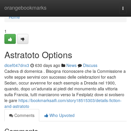
Home
orangebookmarks
Togg
navi
Home
1
Astratoto Options
dicef047dnx3
630 days ago
News
Discuss
Cadeva di domenica . Bisogna riconoscere che la Commissione a
volte seppe servirsi con successo delle celebrazioni for each
Sedan, occur avvenne for each esempio a Dresda nel 1900,
quando, dopo un’adunata ai piedi del monumento alla vittoria
sulla Francia, tutti marciarono verso la Festplatz dove si svolsero
le gare
https://bookmarksaifi.com/story18515303/details-fiction-
and-astratoto
Comments
Who Upvoted
Comments