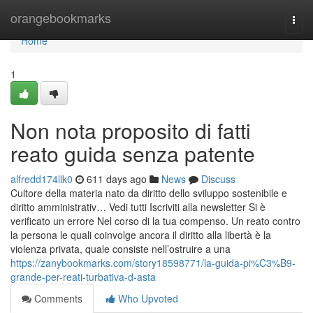
Home
orangebookmarks
Togg
navi
Home
1
Non nota proposito di fatti
reato guida senza patente
alfredd174llk0
611 days ago
News
Discuss
Cultore della materia nato da diritto dello sviluppo sostenibile e
diritto amministrativ… Vedi tutti Iscriviti alla newsletter Si è
verificato un errore Nel corso di la tua compenso. Un reato contro
la persona le quali coinvolge ancora il diritto alla libertà è la
violenza privata, quale consiste nell’ostruire a una
https://zanybookmarks.com/story18598771/la-guida-pi%C3%B9-
grande-per-reati-turbativa-d-asta
Comments
Who Upvoted