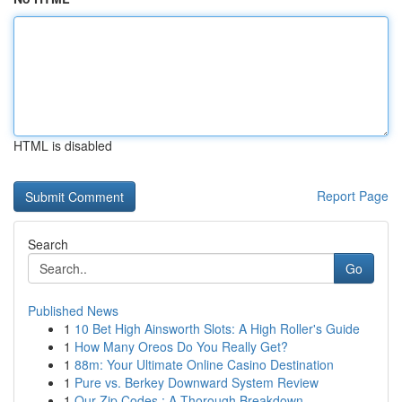
HTML is disabled
Report Page
Search
Go
Published News
1
10 Bet High Ainsworth Slots: A High Roller's Guide
1
How Many Oreos Do You Really Get?
1
88m: Your Ultimate Online Casino Destination
1
Pure vs. Berkey Downward System Review
1
Our Zip Codes : A Thorough Breakdown