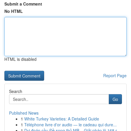
Submit a Comment
No HTML
HTML is disabled
Report Page
Search
Go
Published News
1
White Turkey Varieties: A Detailed Guide
1
Téléphone livre d'or audio — le cadeau qui dure...
1
Dự đoán cầu Đề song thủ MB – Giải pháp lô 168 r...