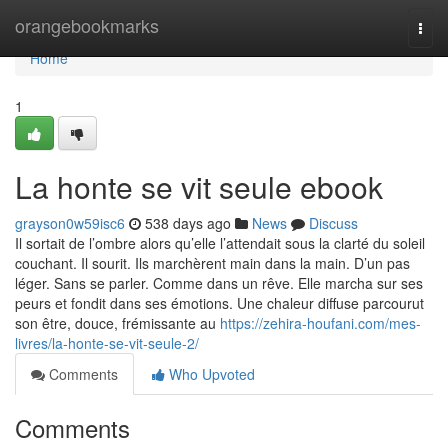
Home
orangebookmarks
Togg
navi
Home
1
La honte se vit seule ebook
grayson0w59isc6
538 days ago
News
Discuss
Il sortait de l’ombre alors qu’elle l’attendait sous la clarté du soleil
couchant. Il sourit. Ils marchèrent main dans la main. D’un pas
léger. Sans se parler. Comme dans un rêve. Elle marcha sur ses
peurs et fondit dans ses émotions. Une chaleur diffuse parcourut
son être, douce, frémissante au
https://zehira-houfani.com/mes-
livres/la-honte-se-vit-seule-2/
Comments
Who Upvoted
Comments