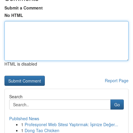
Submit a Comment
No HTML
HTML is disabled
Report Page
Search
Go
Published News
1
Profesyonel Web Sitesi Yaptırmak: İşinize Değer...
1
Dong Tao Chicken