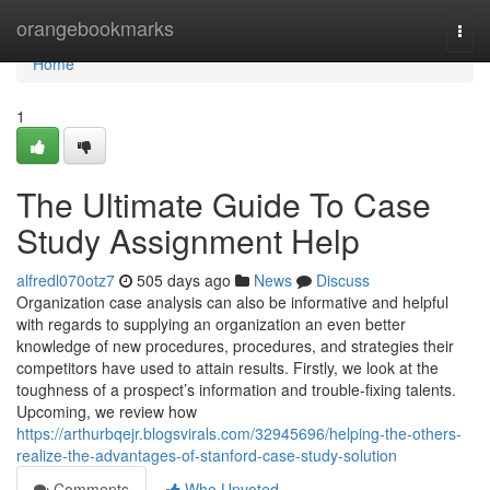
Home
orangebookmarks
Togg
navi
Home
1
The Ultimate Guide To Case
Study Assignment Help
alfredl070otz7
505 days ago
News
Discuss
Organization case analysis can also be informative and helpful
with regards to supplying an organization an even better
knowledge of new procedures, procedures, and strategies their
competitors have used to attain results. Firstly, we look at the
toughness of a prospect’s information and trouble-fixing talents.
Upcoming, we review how
https://arthurbqejr.blogsvirals.com/32945696/helping-the-others-
realize-the-advantages-of-stanford-case-study-solution
Comments
Who Upvoted