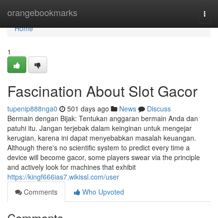
Home
orangebookmarks
Togg
navi
Home
1
Fascination About Slot Gacor
tupenip888nga0
501 days ago
News
Discuss
Bermain dengan Bijak: Tentukan anggaran bermain Anda dan
patuhi itu. Jangan terjebak dalam keinginan untuk mengejar
kerugian, karena ini dapat menyebabkan masalah keuangan.
Although there's no scientific system to predict every time a
device will become gacor, some players swear via the principle
and actively look for machines that exhibit
https://kingf666ias7.wikissl.com/user
Comments
Who Upvoted
Comments