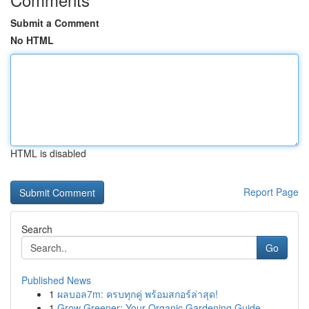
Submit a Comment
No HTML
HTML is disabled
Report Page
Search
Go
Published News
1
ผลบอล7m: ครบทุกคู่ พร้อมสกอร์ล่าสุด!
1
Grow Greener: Your Organic Gardening Guide