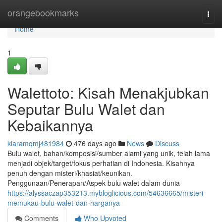
Home
orangebookmarks
Togg
navi
Home
1
Walettoto: Kisah Menakjubkan
Seputar Bulu Walet dan
Kebaikannya
kiaramqmj481984
476 days ago
News
Discuss
Bulu walet, bahan/komposisi/sumber alami yang unik, telah lama
menjadi objek/target/fokus perhatian di Indonesia. Kisahnya
penuh dengan misteri/khasiat/keunikan.
Penggunaan/Penerapan/Aspek bulu walet dalam dunia
https://alyssaczap353213.mybloglicious.com/54636665/misteri-
memukau-bulu-walet-dan-harganya
Comments
Who Upvoted