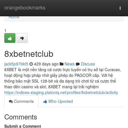
Home
orangebookmarks
Togg
navi
Home
1
8xbetnetclub
jack5p97bkt5
429 days ago
News
Discuss
8XBET là một nền tảng cá cược trực tuyến có trụ sở tại Curacao,
hoạt động hợp pháp nhờ giấy phép do PAGCOR cấp. Với hệ
thống bảo mật SSL 128-bit và đa dạng trò chơi từ cá cược thể
thao đến casino và slot, 8XBET mang lại trải nghiệm
https://indices-staging.platoniq.net/profiles/8xbetnetclub/activity
Comments
Who Upvoted
Comments
Submit a Comment