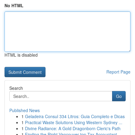
No HTML
HTML is disabled
Report Page
Search
Go
Published News
1
Geladeira Consul 334 Litros: Guia Completo e Dicas
1
Practical Waste Solutions Using Western Sydney ...
1
Divine Radiance: A Gold Dragonborn Cleric's Path
1
Finding the Right Vancouver top Tax Accountant ...