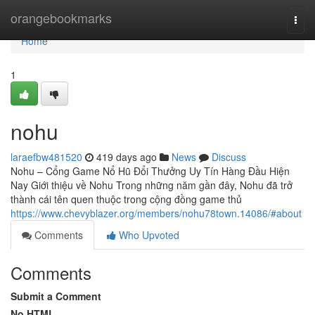
Home
orangebookmarks
Togg
navi
Home
1
nohu
laraefbw481520
419 days ago
News
Discuss
Nohu – Cổng Game Nổ Hũ Đổi Thưởng Uy Tín Hàng Đầu Hiện
Nay Giới thiệu về Nohu Trong những năm gần đây, Nohu đã trở
thành cái tên quen thuộc trong cộng đồng game thủ
https://www.chevyblazer.org/members/nohu78town.14086/#about
Comments
Who Upvoted
Comments
Submit a Comment
No HTML