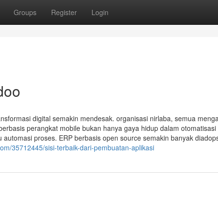
Groups
Register
Login
doo
ransformasi digital semakin mendesak. organisasi nirlaba, semua meng
 berbasis perangkat mobile bukan hanya gaya hidup dalam otomatisasi
 automasi proses. ERP berbasis open source semakin banyak diadops
om/35712445/sisi-terbaik-dari-pembuatan-aplikasi