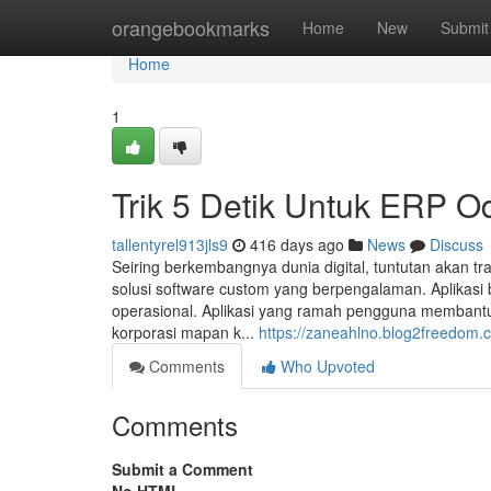
Home
orangebookmarks
Home
New
Submit
Home
1
Trik 5 Detik Untuk ERP O
tallentyrel913jls9
416 days ago
News
Discuss
Seiring berkembangnya dunia digital, tuntutan akan t
solusi software custom yang berpengalaman. Aplikasi
operasional. Aplikasi yang ramah pengguna membantu
korporasi mapan k...
https://zaneahlno.blog2freedom.c
Comments
Who Upvoted
Comments
Submit a Comment