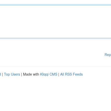
Rep
d
|
Top Users
| Made with
Kliqqi CMS
|
All RSS Feeds