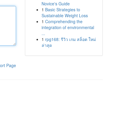
Novice's Guide
1
Basic Strategies to
Sustainable Weight Loss
1
Comprehending the
integration of environmental
...
1
rpg168: รีวิว เกม สล็อต ใหม่
ล่าสุด
ort Page