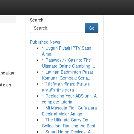
Search
Go
Published News
1
Uygun Fiyatlı IPTV Satın
Alma
1
Rajawd777 Casino: The
Ultimate Online Gambling ...
1
Latihan Badminton Pusat
andalkan
Komuniti Gombak: Sena...
1
โค้งวิลล่า พัทยา: ดินแดน
i oleh
ส่วนตัว ข้าง ทะเล
1
Replacing Your ABS unit: A
complete tutorial
1
Mi Mascota Fiel: Guía para
Elegir al Mejor Amigo
1
The Ultimate Carry On
Collection: Ranking the Best
1
Smart Home Devices: A