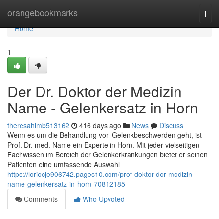
Home
orangebookmarks
Togg
navi
Home
1
Der Dr. Doktor der Medizin
Name - Gelenkersatz in Horn
theresahlmb513162
416 days ago
News
Discuss
Wenn es um die Behandlung von Gelenkbeschwerden geht, ist
Prof. Dr. med. Name ein Experte in Horn. Mit jeder vielseitigen
Fachwissen im Bereich der Gelenkerkrankungen bietet er seinen
Patienten eine umfassende Auswahl
https://loriecje906742.pages10.com/prof-doktor-der-medizin-
name-gelenkersatz-in-horn-70812185
Comments
Who Upvoted