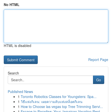
No HTML
HTML is disabled
Report Page
Search
Go
Published News
1
Toronto Robotics Classes for Youngsters: Spa...
1
วิธีแห่งกิเลน: เผยความลับแห่งสล็อตกิเลน
1
How to Choose las vegas top Tree Trimming Servi...
1
Escape to Paradise: Your Jamaican Vacation Rent...