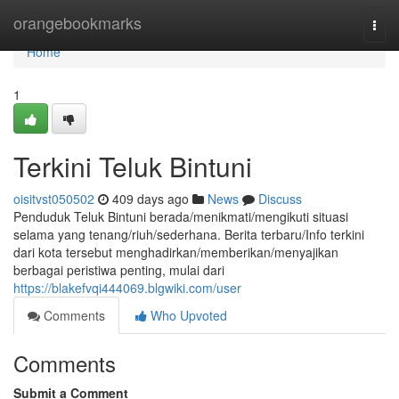
Home
orangebookmarks
Togg
navi
Home
1
Terkini Teluk Bintuni
oisitvst050502
409 days ago
News
Discuss
Penduduk Teluk Bintuni berada/menikmati/mengikuti situasi
selama yang tenang/riuh/sederhana. Berita terbaru/Info terkini
dari kota tersebut menghadirkan/memberikan/menyajikan
berbagai peristiwa penting, mulai dari
https://blakefvqi444069.blgwiki.com/user
Comments
Who Upvoted
Comments
Submit a Comment