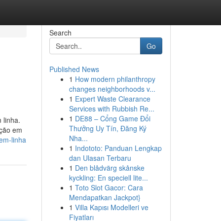
Search
Go
Published News
1
How modern philanthropy
changes neighborhoods v...
1
Expert Waste Clearance
Services with Rubbish Re...
1
DE88 – Cổng Game Đổi
 linha.
Thưởng Uy Tín, Đăng Ký
ução em
Nha...
em-linha
1
Indototo: Panduan Lengkap
dan Ulasan Terbaru
1
Den blådvärg skånske
kyckling: En speciell lite...
1
Toto Slot Gacor: Cara
Mendapatkan Jackpot}
1
Villa Kapısı Modelleri ve
Fiyatları