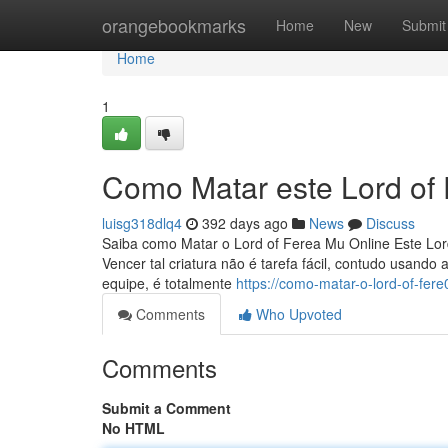
Home
orangebookmarks
Home
New
Submit
Home
1
Como Matar este Lord of
luisg318dlq4
392 days ago
News
Discuss
Saiba como Matar o Lord of Ferea Mu Online Este Lor
Vencer tal criatura não é tarefa fácil, contudo usan
equipe, é totalmente
https://como-matar-o-lord-of-fe
Comments
Who Upvoted
Comments
Submit a Comment
No HTML