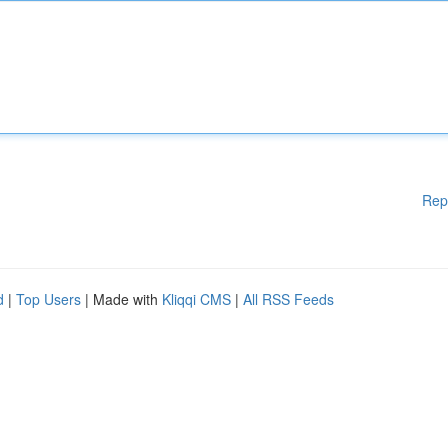
Rep
d
|
Top Users
| Made with
Kliqqi CMS
|
All RSS Feeds