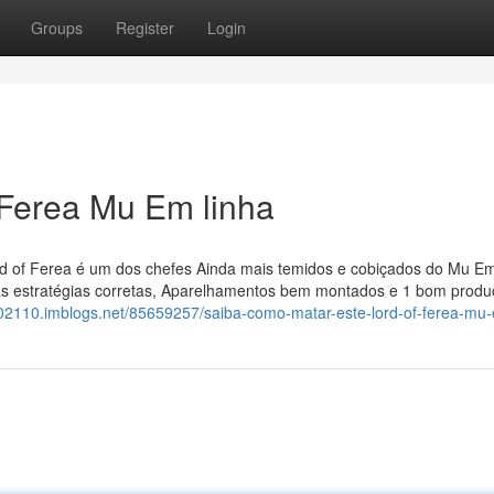
Groups
Register
Login
 Ferea Mu Em linha
d of Ferea é um dos chefes Ainda mais temidos e cobiçados do Mu Em
do as estratégias corretas, Aparelhamentos bem montados e 1 bom prod
re02110.imblogs.net/85659257/saiba-como-matar-este-lord-of-ferea-mu-