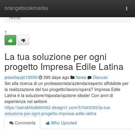
Home
orangebookmarks
Togg
navi
Home
1
La tua soluzione per ogni
progetto Impresa Edile Latina
jessefepq019559
395 days ago
News
Discuss
Sei alla ricerca di un professionista/azienda/esperto affidabile per
la realizzazione del tuo progetto/lavoro/opera? Impresa Edile
Latina è la soluzione/risposta/opzione ideale! Con anni di
esperienza nel settore
https://sairakhbd680092.designi1.com/57043055/la-tua-
soluzione-per-ogni-progetto-impresa-edile-latina
Comments
Who Upvoted