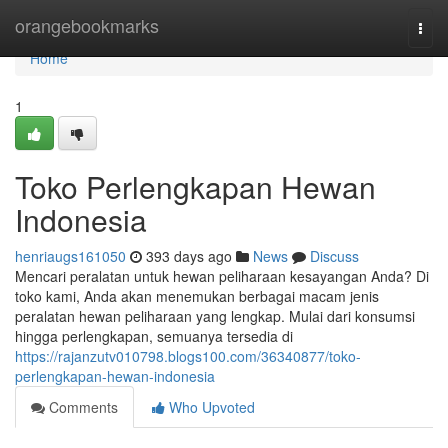
Home
orangebookmarks
Togg
navi
Home
1
Toko Perlengkapan Hewan
Indonesia
henriaugs161050
393 days ago
News
Discuss
Mencari peralatan untuk hewan peliharaan kesayangan Anda? Di
toko kami, Anda akan menemukan berbagai macam jenis
peralatan hewan peliharaan yang lengkap. Mulai dari konsumsi
hingga perlengkapan, semuanya tersedia di
https://rajanzutv010798.blogs100.com/36340877/toko-
perlengkapan-hewan-indonesia
Comments
Who Upvoted