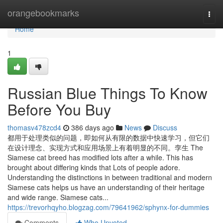
Home
orangebookmarks
Togg
navi
Home
1
Russian Blue Things To Know
Before You Buy
thomasv478zcd4
386 days ago
News
Discuss
都用于处理类似的问题，即如何从有限的数据中快速学习，但它们
在设计理念、实现方式和应用场景上有着明显的不同。孪生 The
Siamese cat breed has modified lots after a while. This has
brought about differing kinds that Lots of people adore.
Understanding the distinctions in between traditional and modern
Siamese cats helps us have an understanding of their heritage
and wide range. Siamese cats...
https://trevorhqyho.blogzag.com/79641962/sphynx-for-dummies
Comments
Who Upvoted