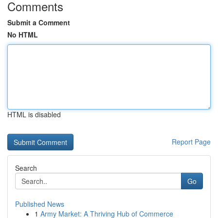
Comments
Submit a Comment
No HTML
HTML is disabled
Report Page
Search
Go
Published News
1
Army Market: A Thriving Hub of Commerce