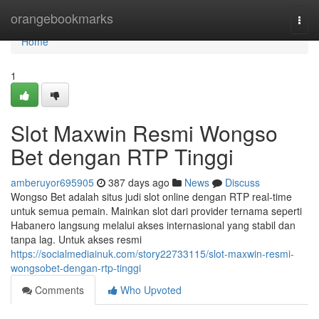
Home
orangebookmarks
Togg
navi
Home
1
Slot Maxwin Resmi Wongso
Bet dengan RTP Tinggi
amberuyor695905
387 days ago
News
Discuss
Wongso Bet adalah situs judi slot online dengan RTP real-time
untuk semua pemain. Mainkan slot dari provider ternama seperti
Habanero langsung melalui akses internasional yang stabil dan
tanpa lag. Untuk akses resmi
https://socialmediainuk.com/story22733115/slot-maxwin-resmi-
wongsobet-dengan-rtp-tinggi
Comments
Who Upvoted