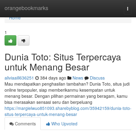
Home
orangebookmarks
Togg
navi
Home
1
Dunia Toto: Situs Terpercaya
untuk Menang Besar
aliviaaill636251
384 days ago
News
Discuss
Mau mendapatkan penghasilan tambahan? Dunia Toto, situs judi
online terpopuler, siap memberikanmu kesempatan untuk
menang besar. Dengan pilihan permainan yang beragam, kamu
bisa merasakan sensasi seru dan berpeluang
https://margielwuo851093.sharebyblog.com/35942159/dunia-toto-
situs-terpercaya-untuk-menang-besar
Comments
Who Upvoted