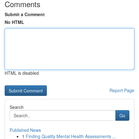
Comments
Submit a Comment
No HTML
HTML is disabled
Report Page
Search
Go
Published News
1
Finding Quality Mental Health Assessments ...