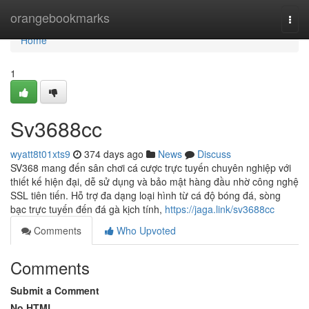
Home
orangebookmarks
Togg
navi
Home
1
Sv3688cc
wyatt8t01xts9
374 days ago
News
Discuss
SV368 mang đến sân chơi cá cược trực tuyến chuyên nghiệp với
thiết kế hiện đại, dễ sử dụng và bảo mật hàng đầu nhờ công nghệ
SSL tiên tiến. Hỗ trợ đa dạng loại hình từ cá độ bóng đá, sòng
bạc trực tuyến đến đá gà kịch tính,
https://jaga.link/sv3688cc
Comments
Who Upvoted
Comments
Submit a Comment
No HTML