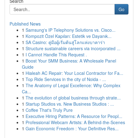
Search
Go
Published News
1
Samsung's IP Telephony Solutions vs. Cisco...
1
Kompozit Özel Kapıları: Estetik ve Dayanık...
1
SA Casino: คู่มือผู้เริ่มต้นสู่โลกแห่งบาคาร่า
1
Structure sustainable careers via incorporated ...
1
I Cannot Handle This Request .
1
Boost Your SMM Business: A Wholesale Panel
Guide
1
Hialeah AC Repair: Your Local Contractor for Fa...
1
Top Ride Services in the city of Noida - ...
1
The Anatomy of Legal Excellence: Why Complex
Ca...
1
The evolution of global business through strate...
1
Startup Studios vs. New Business Studios : ...
1
Coffee That's Truly Pure
1
Executive Hiring Patterns: A Resource for Peopl...
1
Professional Webcam Artists: A Behind-the-Scenes
1
Gain Economic Freedom : Your Definitive Res...