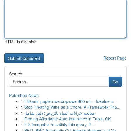
HTML is disabled
Report Page
Search
Go
Published News
1
Filiżanki papierowe brązowe 400 mil – Idealne n...
1
Stop Treating Wine as a Chore: A Framework Tha...
1
معالجة خزانات المياه بالرياض: دليل شامل
1
Finding Affordable Auto Insurance in Tulsa, OK
1
It is incapable to satisfy this query. P...
1
PETLIBRO Automatic Cat Feeder Review: Is It Va...