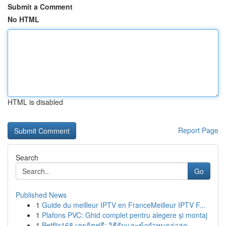
Submit a Comment
No HTML
HTML is disabled
Report Page
Search
Go
Published News
1
Guide du meilleur IPTV en FranceMeilleur IPTV F...
1
Plafons PVC: Ghid complet pentru alegere și montaj
1
Betflix168 เครดิตฟรี: วิธีรับและข้อกำหนดล่าสุด