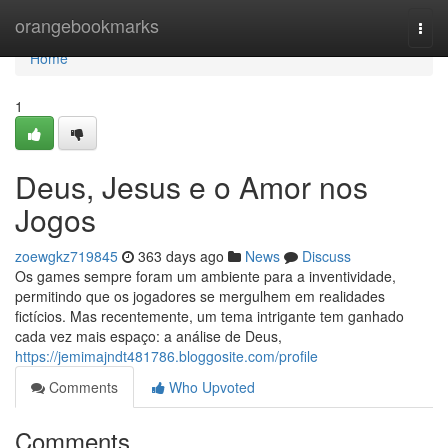
Home
orangebookmarks
Togg
navi
Home
1
Deus, Jesus e o Amor nos
Jogos
zoewgkz719845
363 days ago
News
Discuss
Os games sempre foram um ambiente para a inventividade,
permitindo que os jogadores se mergulhem em realidades
fictícios. Mas recentemente, um tema intrigante tem ganhado
cada vez mais espaço: a análise de Deus,
https://jemimajndt481786.bloggosite.com/profile
Comments
Who Upvoted
Comments