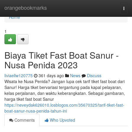
Home
orangebookmarks
Togg
navi
Home
1
Biaya Tiket Fast Boat Sanur -
Nusa Penida 2023
liviaellw120775
361 days ago
News
Discuss
Wisata ke Nusa Penida? Jangan lupa cek tarif tiket fast boat dari
Sanur! Harga tiket bervariasi tergantung pada kapal pelayaran,
kelas perjalanan, dan waktu keberangkatan. Sebagai gambaran,
harga tiket fast boat Sanur
https://neveydak626010.losblogos.com/35670325/tarif-tiket-fast-
boat-sanur-nusa-penida-tahun-ini
Comments
Who Upvoted