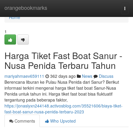
Home
orangebookmarks
Togg
navi
Home
1
Harga Tiket Fast Boat Sanur -
Nusa Penida Terbaru Tahun
mariyahmaev659111
362 days ago
News
Discuss
Berencana liburan ke Pulau Nusa Penida dari Sanur? Berikut
informasi terkini mengenai harga tiket fast boat Sanur-Nusa
Penida untuk tahun ini. Harga tiket fast boat bisa fluktuatif
tergantung pada beberapa faktor,
https://jonaslyxn244148.activosblog.com/35521606/biaya-tiket-
fast-boat-sanur-nusa-penida-terbaru-2023
Comments
Who Upvoted