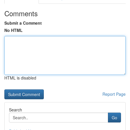
Comments
Submit a Comment
No HTML
HTML is disabled
Report Page
Search
Go