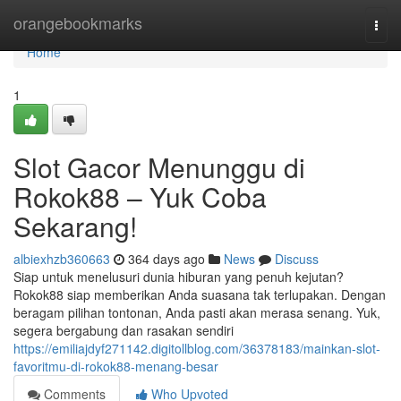
Home
orangebookmarks
Togg
navi
Home
1
Slot Gacor Menunggu di
Rokok88 – Yuk Coba
Sekarang!
albiexhzb360663
364 days ago
News
Discuss
Siap untuk menelusuri dunia hiburan yang penuh kejutan?
Rokok88 siap memberikan Anda suasana tak terlupakan. Dengan
beragam pilihan tontonan, Anda pasti akan merasa senang. Yuk,
segera bergabung dan rasakan sendiri
https://emiliajdyf271142.digitollblog.com/36378183/mainkan-slot-
favoritmu-di-rokok88-menang-besar
Comments
Who Upvoted