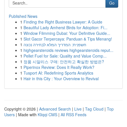
Go
Published News
1
Finding the Right Business Lawyer: A Guide
1
Beautiful Lady Amherst Birds for Adoption: Fi...
1
Window Filmming Dubai: Your Definitive Guide...
1
Slot Gacor Terpercaya: Panduan & Tips Menang!
1
חשפנית: המדריך המלא לבחירה נכונה
1
highgearsteroids reviews highgearsteroids reput...
1
Pellet Fuel for Sale: Quality and Value Comp...
1
정품 시알리스 구매: 안전하고 확실한 방법은?
1
Piperinox Review: Does It Really Work?
1
Tusport AI: Redefining Sports Analytics
1
Hair in this City : Your Overview to Revival
Copyright © 2026 |
Advanced Search
|
Live
|
Tag Cloud
|
Top
Users
| Made with
Kliqqi CMS
|
All RSS Feeds