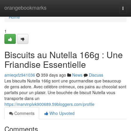
Home
orangebookmarks
Togg
navi
Home
1
Biscuits au Nutella 166g : Une
Friandise Essentielle
amieqxfz941036
359 days ago
News
Discuss
Les biscuits Nutella 166g sont une gourmandise que beaucoup
de gens adore. Avec célèbre crémeux, ces pains au chocolat sont
parfaits pour un plaisir. Une bouchée de biscuit Nutella vous
transporte dans un
https://marvinplvk900689.59bloggers.com/profile
Comments
Who Upvoted
Comments