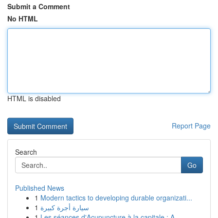
Submit a Comment
No HTML
HTML is disabled
Report Page
Search
Go
Published News
1
Modern tactics to developing durable organizati...
1
سيارة أجرة كبيرة
1
Les séances d'Acupuncture à la capitale : A...