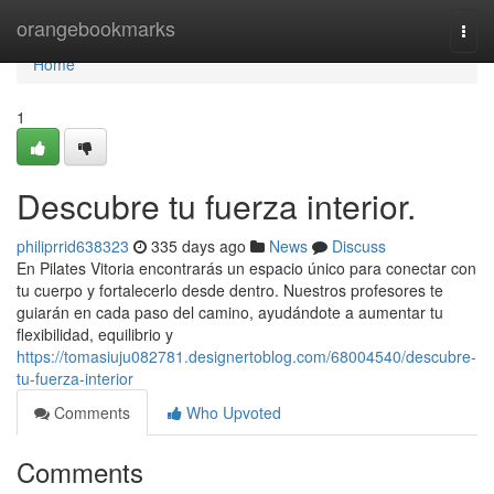
Home
orangebookmarks
Togg
navi
Home
1
Descubre tu fuerza interior.
philiprrid638323
335 days ago
News
Discuss
En Pilates Vitoria encontrarás un espacio único para conectar con
tu cuerpo y fortalecerlo desde dentro. Nuestros profesores te
guiarán en cada paso del camino, ayudándote a aumentar tu
flexibilidad, equilibrio y
https://tomasiuju082781.designertoblog.com/68004540/descubre-
tu-fuerza-interior
Comments
Who Upvoted
Comments