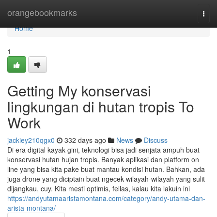
Home
orangebookmarks
Togg
navi
Home
1
Getting My konservasi
lingkungan di hutan tropis To
Work
jackiey210qgx0
332 days ago
News
Discuss
Di era digital kayak gini, teknologi bisa jadi senjata ampuh buat
konservasi hutan hujan tropis. Banyak aplikasi dan platform on
line yang bisa kita pake buat mantau kondisi hutan. Bahkan, ada
juga drone yang diciptain buat ngecek wilayah-wilayah yang sulit
dijangkau, cuy. Kita mesti optimis, fellas, kalau kita lakuin ini
https://andyutamaaristamontana.com/category/andy-utama-dan-
arista-montana/