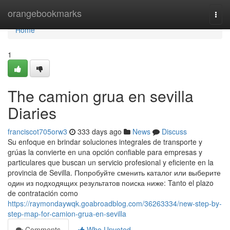
Home
orangebookmarks
Togg
navi
Home
1
The camion grua en sevilla
Diaries
franciscot705orw3
333 days ago
News
Discuss
Su enfoque en brindar soluciones integrales de transporte y
grúas la convierte en una opción confiable para empresas y
particulares que buscan un servicio profesional y eficiente en la
provincia de Sevilla. Попробуйте сменить каталог или выберите
один из подходящих результатов поиска ниже: Tanto el plazo
de contratación como
https://raymondaywqk.goabroadblog.com/36263334/new-step-by-
step-map-for-camion-grua-en-sevilla
Comments
Who Upvoted