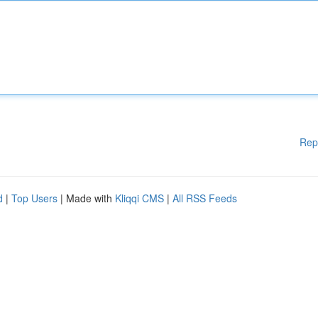
Rep
d
|
Top Users
| Made with
Kliqqi CMS
|
All RSS Feeds