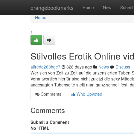
Home
orangebookmarks
Home
New
Submit
Home
1
Stilvolles Erotik Online v
alfredo283hge7
328 days ago
News
Discuss
Wer sich von Zeit zu Zeit auf die unzensierten Tuben Seit
Verantwortlich hierfür sind nicht zuletzt die sexy Mäd
angesagten Tubenseite stellt man ganz schnell fest, d
Comments
Who Upvoted
Comments
Submit a Comment
No HTML