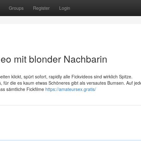
Groups
Register
Login
ideo mit blonder Nachbarin
en klickt, spürt sofort, rapidly alle Fickvideos sind wirklich Spitze.
els, für die es kaum etwas Schöneres gibt als versautes Bumsen. Auf jed
ass sämtliche Fickfilme
https://amateursex.gratis/