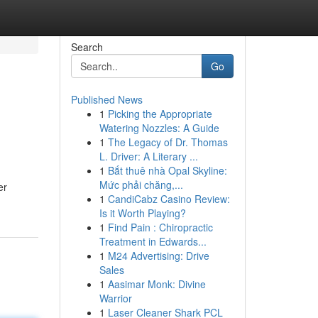
Search
Go
Published News
1
Picking the Appropriate
Watering Nozzles: A Guide
1
The Legacy of Dr. Thomas
L. Driver: A Literary ...
1
Bắt thuê nhà Opal Skyline:
Mức phải chăng,...
er
1
CandiCabz Casino Review:
Is it Worth Playing?
1
Find Pain : Chiropractic
Treatment in Edwards...
1
M24 Advertising: Drive
Sales
1
Aasimar Monk: Divine
Warrior
1
Laser Cleaner Shark PCL