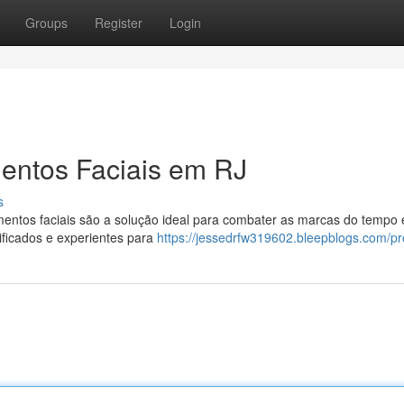
Groups
Register
Login
entos Faciais em RJ
s
entos faciais são a solução ideal para combater as marcas do tempo 
ificados e experientes para
https://jessedrfw319602.bleepblogs.com/pro