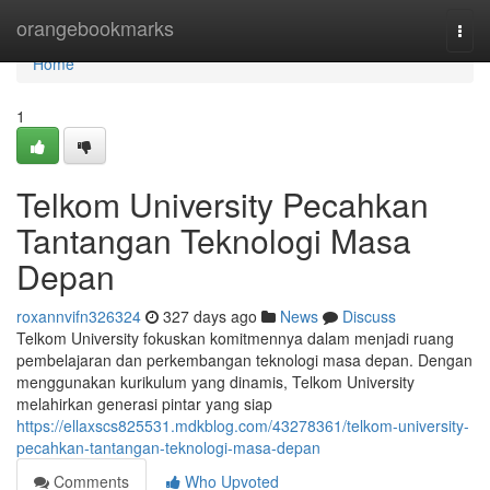
Home
orangebookmarks
Togg
navi
Home
1
Telkom University Pecahkan
Tantangan Teknologi Masa
Depan
roxannvifn326324
327 days ago
News
Discuss
Telkom University fokuskan komitmennya dalam menjadi ruang
pembelajaran dan perkembangan teknologi masa depan. Dengan
menggunakan kurikulum yang dinamis, Telkom University
melahirkan generasi pintar yang siap
https://ellaxscs825531.mdkblog.com/43278361/telkom-university-
pecahkan-tantangan-teknologi-masa-depan
Comments
Who Upvoted