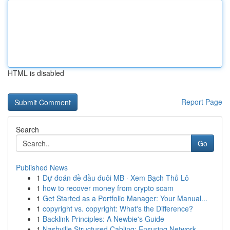
HTML is disabled
Report Page
Search
Go
Published News
1
Dự đoán đề đầu đuôi MB · Xem Bạch Thủ Lô
1
how to recover money from crypto scam
1
Get Started as a Portfolio Manager: Your Manual...
1
copyright vs. copyright: What's the Difference?
1
Backlink Principles: A Newbie's Guide
1
Nashville Structured Cabling: Ensuring Network ...