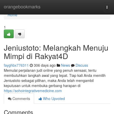
Home
orangebookmarks
Togg
navi
Home
1
Jeniustoto: Melangkah Menuju
Mimpi di Rakyat4D
fayghbx776311
306 days ago
News
Discuss
Memulai perjalanan judi online yang penuh sensasi, tentu
membutuhkan langkah awal yang tepat. Tiap kali Anda memilih
Jeniustoto sebagai pilihan, maka Anda telah mengambil
keputusan untuk membuka gerbang harapan di
https://sohointegrativemedicine.com
Comments
Who Upvoted
Comments