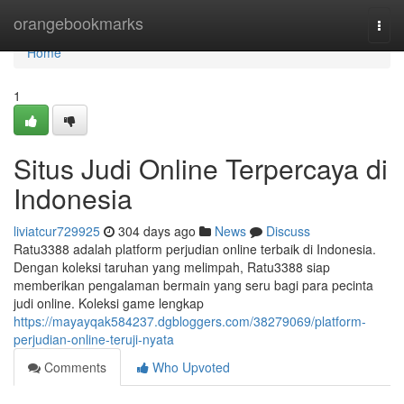
Home
orangebookmarks
Togg
navi
Home
1
Situs Judi Online Terpercaya di
Indonesia
liviatcur729925
304 days ago
News
Discuss
Ratu3388 adalah platform perjudian online terbaik di Indonesia.
Dengan koleksi taruhan yang melimpah, Ratu3388 siap
memberikan pengalaman bermain yang seru bagi para pecinta
judi online. Koleksi game lengkap
https://mayayqak584237.dgbloggers.com/38279069/platform-
perjudian-online-teruji-nyata
Comments
Who Upvoted