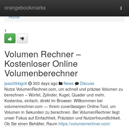
Home
orangebookmarks
Togg
navi
Home
1
Volumen Rechner –
Kostenloser Online
Volumenberechner
jase2i94igc6
303 days ago
News
Discuss
Nutze VolumenRechner.com, um schnell und präzise Volumen zu
berechnen – Würfel, Zylinder, Kugel, Quader und mehr.
Kostenlos, einfach, direkt im Browser. Willkommen bei
volumenrechner.com — Ihrem zuverlässigen Online-Tool, um
Volumen in Sekunden zu berechnen. Bei VolumenRechner liegt
unser Fokus auf Einfachheit, Präzision und Nutzerfreundlichkeit.
Ob Sie einen Behälter, Raum
https://volumenrechner.com/