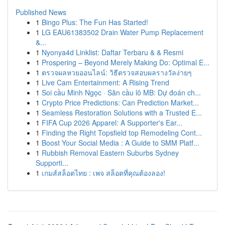
Published News
1
Bingo Plus: The Fun Has Started!
1
LG EAU61383502 Drain Water Pump Replacement
&...
1
Nyonya4d Linklist: Daftar Terbaru & & Resmi
1
Prospering – Beyond Merely Making Do: Optimal E...
1
ตรวจผลหวยออนไลน์: วิธีตรวจสอบผลรางวัลง่ายๆ
1
Live Cam Entertainment: A Rising Trend
1
Soi cầu Minh Ngọc · Săn cầu lô MB: Dự đoán ch...
1
Crypto Price Predictions: Can Prediction Market...
1
Seamless Restoration Solutions with a Trusted E...
1
FIFA Cup 2026 Apparel: A Supporter's Ear...
1
Finding the Right Topsfield top Remodeling Cont...
1
Boost Your Social Media : A Guide to SMM Platf...
1
Rubbish Removal Eastern Suburbs Sydney
Supporti...
1
เกมส์สล็อตไทย : เพจ สล็อตที่คุณต้องลอง!