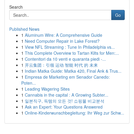
Search
Go
Published News
1
Aluminum Wire: A Comprehensive Guide
1
Need Computer Repair in Lake Forest?
1
View NFL Streaming : Tune In Philadelphia vs...
1
This Complete Overview to Tartan Kilts for Men:...
1
Contenitori da 10 venti e quaranta piedi -...
1
开云集团：引领 运动 智能 时代 的 未来
1
Indian Matka Guide: Matka 420, Final Ank & Trus...
1
Empresa de Marketing em Senador Canedo:
Poten...
1
Leading Wagering Sites
1
Cannabis in the capital : A Growing Subter...
1
일본직구, 득템의 모든 것! 쇼핑몰 비교분석
1
Ask an Expert: Your Questions Answered
1
Online-Kinderwunschbegleitung: Ihr Weg zur Schw...