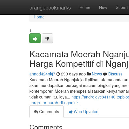
Home
orangebookmarks
Home
New
Submit
Home
1
Kacamata Moerah Nganjuk
Harga Kompetitif di Ngan
anned424nkj7
299 days ago
News
Discuss
Kacamata Moerah Nganjuk jadi pilihan utama anda un
akan mendapatkan berbagai macam bingkai yang mence
kontemporer. Moerah menspesialisasikan kenyamanan 
tidak cuman itu, loya...
https://andrejqvc841140.topbl
harga-termurah-di-nganjuk
Comments
Who Upvoted
Comments