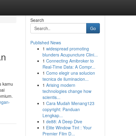
Search
Go
Published News
1
widespread promoting
an
blunders Acupuncture Clini...
1
Connecting Amibroker to
Real-Time Data: A Compr...
1
Como elegir una solucion
tecnica de iluminacion...
as kamu
1
Arising modern
pai
technologies change how
remium.
scientis...
ngan-
1
Cara Mudah Menang123
copyright: Panduan
Lengkap...
1
de88: A Deep Dive
1
Elite Window Tint : Your
Premier Film D...