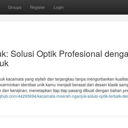
Groups
Register
Login
: Solusi Optik Profesional deng
juk
tuk kacamata yang stylish dan terjangkau tanpa mengorbankan kualit
rminkan identitas unik kamu menjadi berasal dari desain klasik sam
dan kerajinan, menetapkan tiap-tiap pasang dibuat dengan bahan p
oghub.com/44293694/kacamata-moerah-nganjuk-solusi-optik-terbaik-de