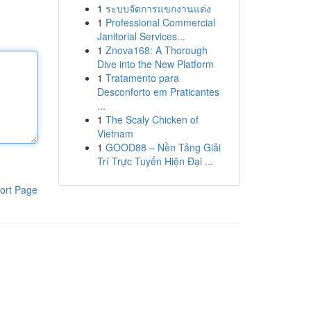
1
ระบบจัดการแขกงานแต่ง
1
Professional Commercial
Janitorial Services...
1
Znova168: A Thorough
Dive into the New Platform
1
Tratamento para
Desconforto em Praticantes
...
1
The Scaly Chicken of
Vietnam
1
GOOD88 – Nền Tảng Giải
Trí Trực Tuyến Hiện Đại ...
ort Page