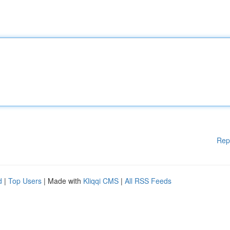
Rep
d
|
Top Users
| Made with
Kliqqi CMS
|
All RSS Feeds