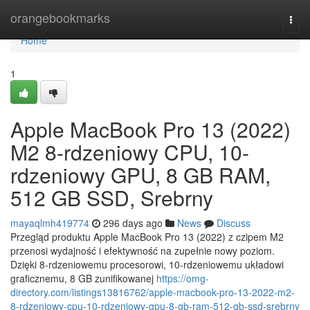
Home
orangebookmarks
Togg
navi
Home
1
Apple MacBook Pro 13 (2022)
M2 8-rdzeniowy CPU, 10-
rdzeniowy GPU, 8 GB RAM,
512 GB SSD, Srebrny
mayaqlmh419774
296 days ago
News
Discuss
Przegląd produktu Apple MacBook Pro 13 (2022) z czipem M2
przenosi wydajność i efektywność na zupełnie nowy poziom.
Dzięki 8-rdzeniowemu procesorowi, 10-rdzeniowemu układowi
graficznemu, 8 GB zunifikowanej
https://omg-
directory.com/listings13816762/apple-macbook-pro-13-2022-m2-
8-rdzeniowy-cpu-10-rdzeniowy-gpu-8-gb-ram-512-gb-ssd-srebrny