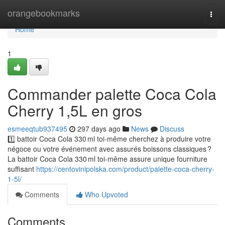
Home
orangebookmarks
Togg
navi
Home
1
Commander palette Coca Cola
Cherry 1,5L en gros
esmeeqtub937495
297 days ago
News
Discuss
1️⃣ battoir Coca Cola 330 ml toi-même cherchez à produire votre
négoce ou votre événement avec assurés boissons classiques ?
La battoir Coca Cola 330 ml toi-même assure unique fourniture
suffisant
https://centovinipolska.com/product/palette-coca-cherry-
1-5l/
Comments
Who Upvoted
Comments