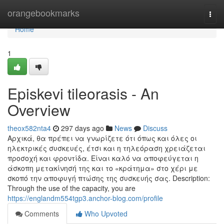
Home
orangebookmarks
Togg
navi
Home
1
Episkevi tileorasis - An
Overview
theox582nta4
297 days ago
News
Discuss
Αρχικά, θα πρέπει να γνωρίζετε ότι όπως και όλες οι
ηλεκτρικές συσκευές, έτσι και η τηλεόραση χρειάζεται
προσοχή και φροντίδα. Είναι καλό να αποφεύγεται η
άσκοπη μετακίνησή της και το «κράτημα» στο χέρι με
σκοπό την αποφυγή πτώσης της συσκευής σας. Description:
Through the use of the capacity, you are
https://englandm554tgp3.anchor-blog.com/profile
Comments
Who Upvoted