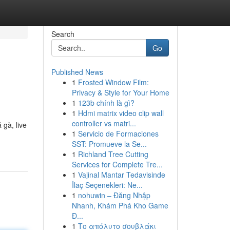
Search
Go
Published News
1
Frosted Window Film:
Privacy & Style for Your Home
1
123b chính là gì?
1
Hdmi matrix video clip wall
controller vs matri...
gà, live
1
Servicio de Formaciones
SST: Promueve la Se...
1
Richland Tree Cutting
Services for Complete Tre...
1
Vajinal Mantar Tedavisinde
İlaç Seçenekleri: Ne...
1
nohuwin – Đăng Nhập
Nhanh, Khám Phá Kho Game
Đ...
1
Το απόλυτο σουβλάκι