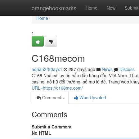
Home
orangebookmarks
Home
New
Submit
Home
1
C168mecom
adrian2r90ayx1
297 days ago
News
Discuss
C168 Nhà cái uy tín hấp dẫn hàng đầu Việt Nam. Thươn
casino, nổ hũ đổi thưởng, sổ mơ lô đề. Trang web khu
URL=https://c168me.com/
Comments
Who Upvoted
Comments
Submit a Comment
No HTML