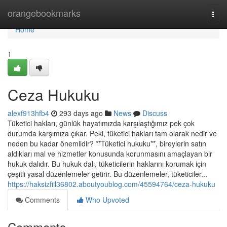
Home
orangebookmarks
Togg
navi
Home
1
Ceza Hukuku
alexf913hfb4
293 days ago
News
Discuss
Tüketici hakları, günlük hayatımızda karşılaştığımız pek çok
durumda karşımıza çıkar. Peki, tüketici hakları tam olarak nedir ve
neden bu kadar önemlidir? **Tüketici hukuku**, bireylerin satın
aldıkları mal ve hizmetler konusunda korunmasını amaçlayan bir
hukuk dalıdır. Bu hukuk dalı, tüketicilerin haklarını korumak için
çeşitli yasal düzenlemeler getirir. Bu düzenlemeler, tüketiciler...
https://haksizfiil36802.aboutyoublog.com/45594764/ceza-hukuku
Comments
Who Upvoted
Comments