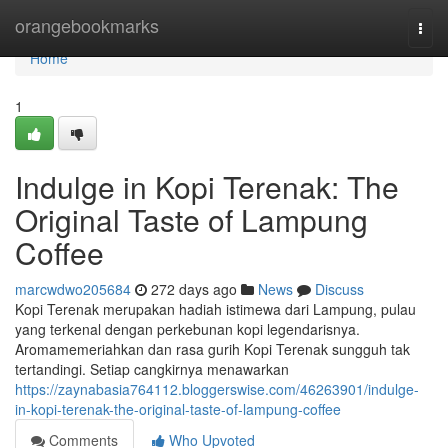
Home
orangebookmarks
Togg
navi
Home
1
Indulge in Kopi Terenak: The
Original Taste of Lampung
Coffee
marcwdwo205684
272 days ago
News
Discuss
Kopi Terenak merupakan hadiah istimewa dari Lampung, pulau
yang terkenal dengan perkebunan kopi legendarisnya.
Aromamemeriahkan dan rasa gurih Kopi Terenak sungguh tak
tertandingi. Setiap cangkirnya menawarkan
https://zaynabasia764112.bloggerswise.com/46263901/indulge-
in-kopi-terenak-the-original-taste-of-lampung-coffee
Comments
Who Upvoted