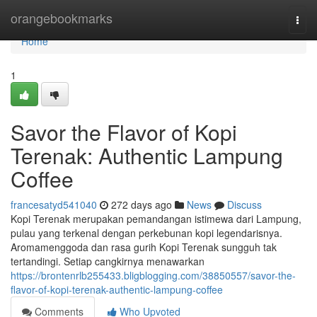
Home
orangebookmarks
Togg
navi
Home
1
Savor the Flavor of Kopi
Terenak: Authentic Lampung
Coffee
francesatyd541040
272 days ago
News
Discuss
Kopi Terenak merupakan pemandangan istimewa dari Lampung,
pulau yang terkenal dengan perkebunan kopi legendarisnya.
Aromamenggoda dan rasa gurih Kopi Terenak sungguh tak
tertandingi. Setiap cangkirnya menawarkan
https://brontenrlb255433.bligblogging.com/38850557/savor-the-
flavor-of-kopi-terenak-authentic-lampung-coffee
Comments
Who Upvoted